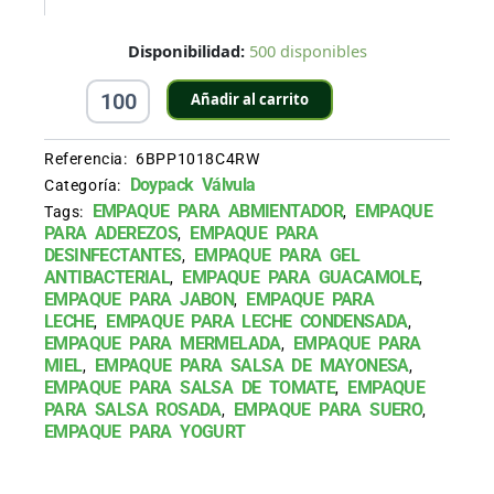
Doypack
Disponibilidad:
500 disponibles
4
Sellos
Añadir al carrito
de
250
ml
Referencia:
6BPP1018C4RW
Metalizada
Doypack Válvula
Categoría:
cantidad
EMPAQUE PARA ABMIENTADOR
EMPAQUE
Tags:
,
PARA ADEREZOS
EMPAQUE PARA
,
DESINFECTANTES
EMPAQUE PARA GEL
,
ANTIBACTERIAL
EMPAQUE PARA GUACAMOLE
,
,
EMPAQUE PARA JABON
EMPAQUE PARA
,
LECHE
EMPAQUE PARA LECHE CONDENSADA
,
,
EMPAQUE PARA MERMELADA
EMPAQUE PARA
,
MIEL
EMPAQUE PARA SALSA DE MAYONESA
,
,
EMPAQUE PARA SALSA DE TOMATE
EMPAQUE
,
PARA SALSA ROSADA
EMPAQUE PARA SUERO
,
,
EMPAQUE PARA YOGURT