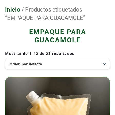
Ir
al
Inicio
/ Productos etiquetados
contenido
“EMPAQUE PARA GUACAMOLE”
EMPAQUE PARA
GUACAMOLE
Mostrando 1–12 de 25 resultados
Bolsa
Galón
Válvula
4
Sellos
Transparente
de