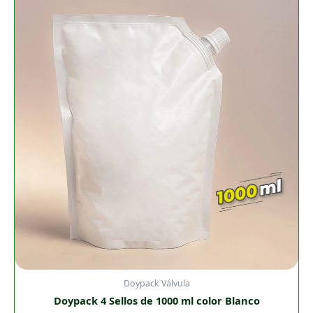
4
Sellos
de
1000
ml
color
Blanco
cantidad
Doypack Válvula
Doypack 4 Sellos de 1000 ml color Blanco