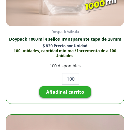
Doypack Válvula
Doypack 1000 ml 4 sellos Transparente tapa de 28 mm
$
830
Precio por Unidad
100 unidades, cantidad mínima / Incrementa de a 100
Unidades.
100 disponibles
Añadir al carrito
Doypack
3
Sellos