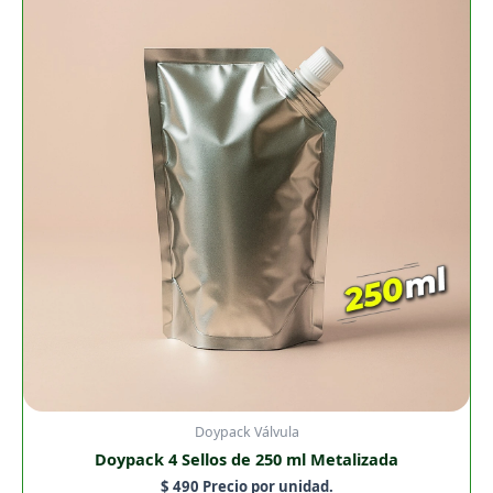
Sellos
de
250
ml
Metalizada
cantidad
Doypack Válvula
Doypack 4 Sellos de 250 ml Metalizada
$
490
Precio por unidad.