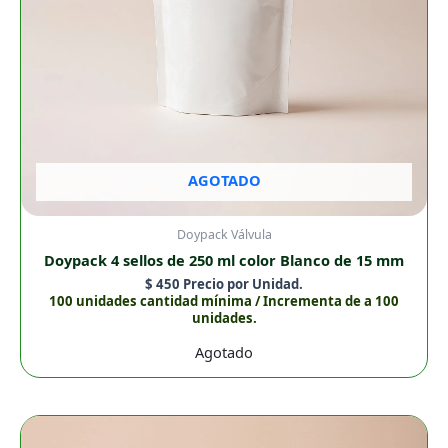
AGOTADO
Doypack Válvula
Doypack 4 sellos de 250 ml color Blanco de 15 mm
$
450
Precio por Unidad.
100 unidades cantidad mínima / Incrementa de a 100
unidades.
Agotado
Doypack
4