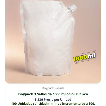
de
1000
ml
color
Blanco
cantidad
Doypack Válvula
Doypack 3 Sellos de 1000 ml color Blanco
$
830
Precio por Unidad
100 Unidades cantidad mínima / Incrementa de a 100.