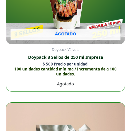
AGOTADO
Doypack Válvula
Doypack 3 Sellos de 250 ml Impresa
$
500
Precio por unidad.
100 unidades cantidad mínima / Incrementa de a 100
unidades.
Agotado
Doypack
3
Sellos
de
250