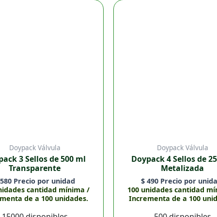
Doypack
Doypack
3
4
Sellos
Sellos
de
de
500
250
ml
ml
Transparente
Metalizada
cantidad
cantidad
Doypack Válvula
Doypack Válvula
ack 3 Sellos de 500 ml
Doypack 4 Sellos de 2
Transparente
Metalizada
580
Precio por unidad
$
490
Precio por unida
nidades cantidad mínima /
100 unidades cantidad mí
menta de a 100 unidades.
Incrementa de a 100 uni
15000 disponibles
500 disponibles