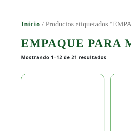
Ir
al
contenido
Inicio
/ Productos etiquetados 
EMPAQUE PARA
Mostrando 1–12 de 21 resultados
Bolsa
Galón
Válvula
4
Sellos
Transparente
de
3.35
Litros
cantidad