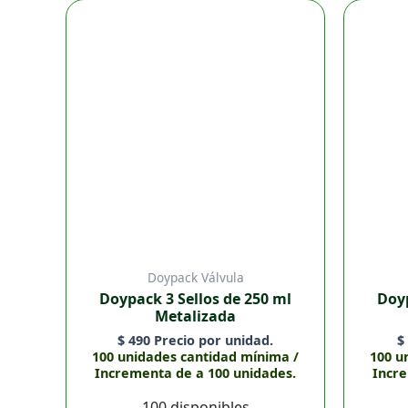
Doypack
3
Sellos
de
250
ml
Metalizada
cantidad
Doypack Válvula
Doypack 3 Sellos de 250 ml
Doyp
Metalizada
$
490
Precio por unidad.
$
100 unidades cantidad mínima /
100 u
Incrementa de a 100 unidades.
Incre
100 disponibles