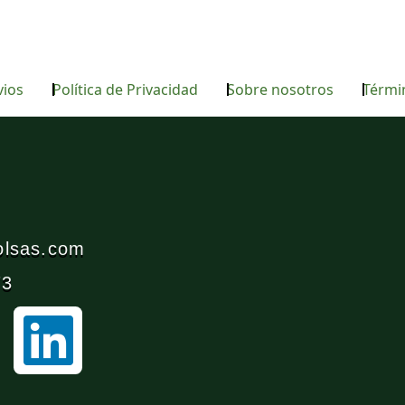
vios
Política de Privacidad
Sobre nosotros
Térmi
bolsas.com
73
L
i