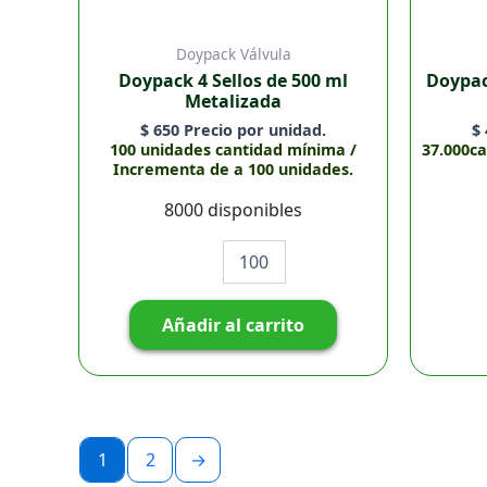
Doypack Válvula
Doypack 4 Sellos de 500 ml
Doypac
Metalizada
$
650
Precio por unidad.
$
100 unidades cantidad mínima /
37.000c
Incrementa de a 100 unidades.
8000 disponibles
Añadir al carrito
1
2
→