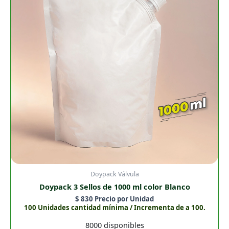
1000
ml
color
Blanco
cantidad
Doypack Válvula
Doypack 3 Sellos de 1000 ml color Blanco
$
830
Precio por Unidad
100 Unidades cantidad mínima / Incrementa de a 100.
8000 disponibles