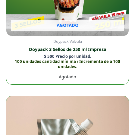
AGOTADO
Doypack Válvula
Doypack 3 Sellos de 250 ml Impresa
$
500
Precio por unidad.
100 unidades cantidad mínima / Incrementa de a 100
unidades.
Agotado
Doypack
3
Sellos
de
250
ml
Metalizada