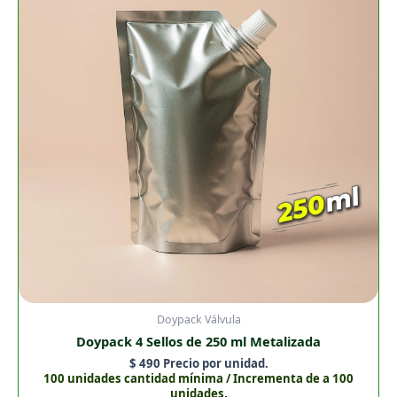
de
250
ml
Metalizada
cantidad
Doypack Válvula
Doypack 4 Sellos de 250 ml Metalizada
$
490
Precio por unidad.
100 unidades cantidad mínima / Incrementa de a 100
unidades.