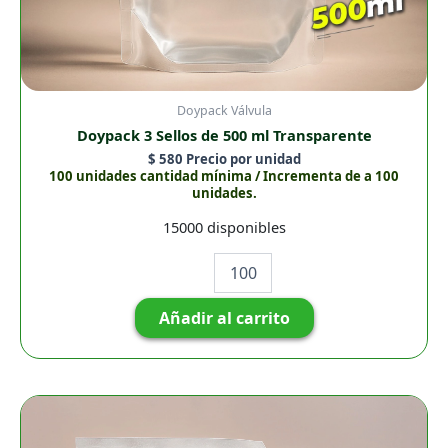
Doypack Válvula
Doypack 3 Sellos de 500 ml Transparente
$
580
Precio por unidad
100 unidades cantidad mínima / Incrementa de a 100
unidades.
15000 disponibles
Añadir al carrito
Doypack
4
Sellos