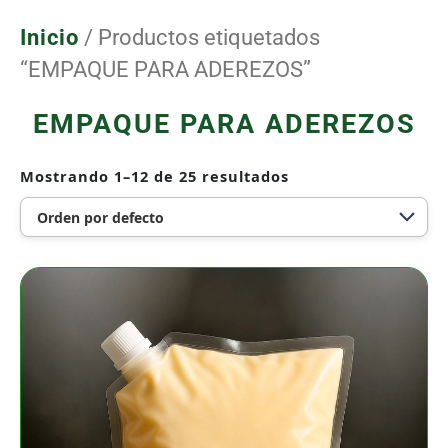
Ir
al
Inicio
/ Productos etiquetados
contenido
“EMPAQUE PARA ADEREZOS”
EMPAQUE PARA ADEREZOS
Mostrando 1–12 de 25 resultados
Bolsa
Galón
Válvula
4
Sellos
Transparente
de
3.35
Litros