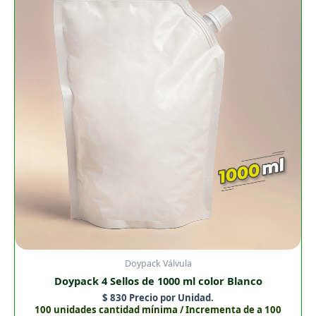
de
1000
ml
color
Blanco
cantidad
Doypack Válvula
Doypack 4 Sellos de 1000 ml color Blanco
$
830
Precio por Unidad.
100 unidades cantidad mínima / Incrementa de a 100