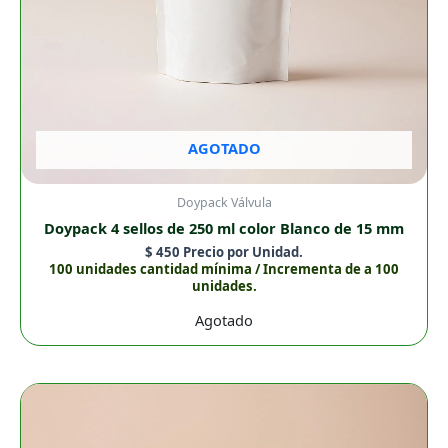
AGOTADO
Doypack Válvula
Doypack 4 sellos de 250 ml color Blanco de 15 mm
$
450
Precio por Unidad.
100 unidades cantidad mínima / Incrementa de a 100
unidades.
Agotado
Doypack
4
Sellos