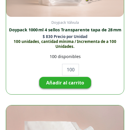
Doypack Válvula
Doypack 1000 ml 4 sellos Transparente tapa de 28 mm
$
830
Precio por Unidad
100 unidades, cantidad mínima / Incrementa de a 100
Unidades.
100 disponibles
Añadir al carrito
Doypack
3
Sellos
de