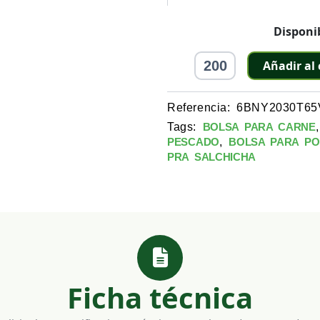
Bolsa
Disponib
para
Vacío
Añadir al 
de
20X30
cm
Referencia:
6BNY2030T65
Transparente
Tags:
BOLSA PARA CARNE
cantidad
,
PESCADO
BOLSA PARA PO
PRA SALCHICHA
Ficha técnica