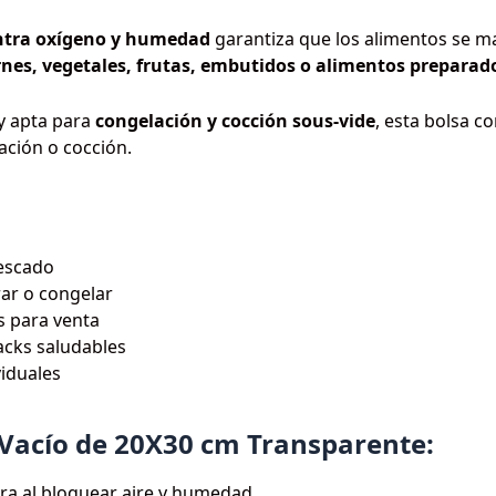
ntra oxígeno y humedad
garantiza que los alimentos se m
rnes, vegetales, frutas, embutidos o alimentos preparad
y apta para
congelación y cocción sous-vide
, esta bolsa c
ación o cocción.
pescado
rar o congelar
s para venta
acks saludables
viduales
 Vacío de 20X30 cm Transparente:
ra al bloquear aire y humedad.