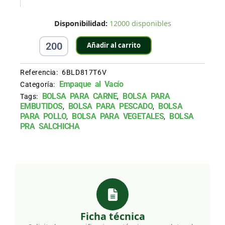
Bolsa
Disponibilidad:
12000 disponibles
para
Vacío
Añadir al carrito
de
20X44
cm
Referencia:
6BLD817T6V
Transparente
Empaque al Vacío
Categoría:
cantidad
BOLSA PARA CARNE
BOLSA PARA
Tags:
,
EMBUTIDOS
BOLSA PARA PESCADO
BOLSA
,
,
PARA POLLO
BOLSA PARA VEGETALES
BOLSA
,
,
PRA SALCHICHA
Ficha técnica