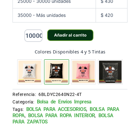
25000 - 30000 unidades
$
430
35000 - Más unidades
$
420
Bolsa
Añadir al carrito
Envíos
26
x
Colores Disponibles 4 y 5 Tintas
40
cm
Negro
Cal
2.2
(4
Referencia:
6BLDYC2640N22-4T
y
5
Bolsa de Envíos Impresa
Categoría:
Tintas)
BOLSA PARA ACCESORIOS
BOLSA PARA
Tags:
,
cantidad
ROPA
BOLSA PARA ROPA INTERIOR
BOLSA
,
,
PARA ZAPATOS