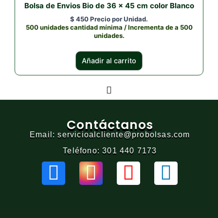
Bolsa de Envios Bio de 36 x 45 cm color Blanco
$
450
Precio por Unidad.
500 unidades cantidad mínima / Incrementa de a 500
unidades.
Añadir al carrito
Contáctanos
Email: servicioalcliente@probolsas.com
Teléfono: 301 440 7173
F
I
Y
L
a
n
o
i
c
s
u
n