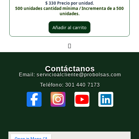
$
330
Precio por unidad.
500 unidades cantidad mínima / Incrementa de a 500
unidades.
Añadir al carrito
Contáctanos
Email: servicioalcliente@probolsas.com
Teléfono: 301 440 7173
F
I
Y
L
a
n
o
i
c
s
u
n
e
t
t
k