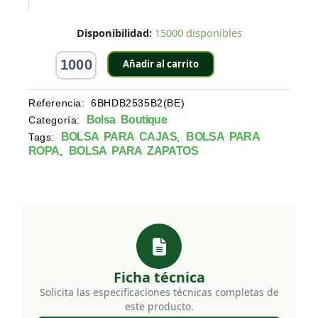
Bolsa
Disponibilidad:
15000 disponibles
para
Boutique
Añadir al carrito
Biodegradable
Color
Blanco
Referencia:
6BHDB2535B2(BE)
de
Bolsa Boutique
Categoría:
25X35
BOLSA PARA CAJAS
BOLSA PARA
Tags:
,
cm
ROPA
BOLSA PARA ZAPATOS
,
cantidad
Ficha técnica
Solicita las especificaciones técnicas completas de
este producto.