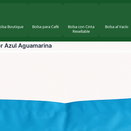
olsa Boutique
Bolsa para Café
Bolsa con Cinta
Bolsa al Vacío
Resellable
or Azul Aguamarina