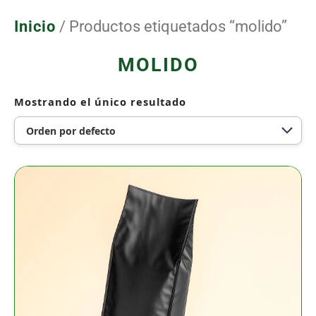
Ir
al
Inicio
/ Productos etiquetados “molido”
contenido
MOLIDO
Mostrando el único resultado
4Pro
de
250
gr
color
Negro
Brillante
cantidad