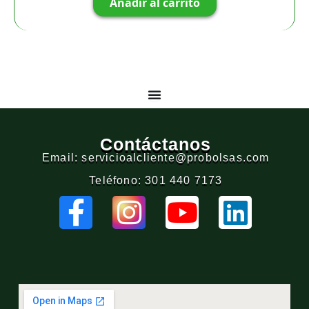
Añadir al carrito
Contáctanos
Email: servicioalcliente@probolsas.com
Teléfono: 301 440 7173
F
I
Y
L
a
n
o
i
c
s
u
n
e
t
t
k