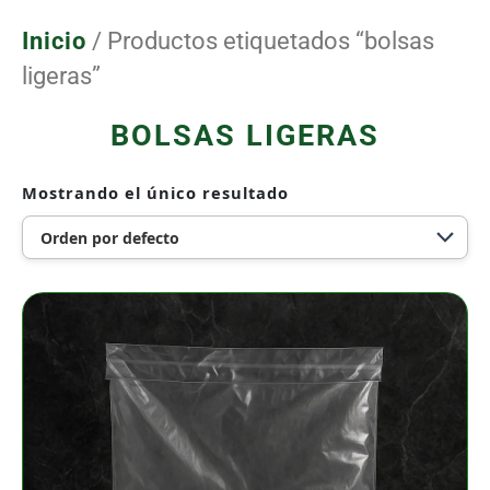
Ir
al
Inicio
/ Productos etiquetados “bolsas
contenido
ligeras”
BOLSAS LIGERAS
Mostrando el único resultado
Bolsa
de
Envíos
Bio
de
35
X
45
cm