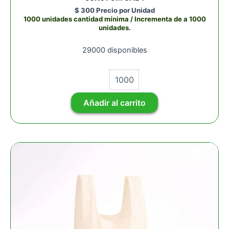
$
300
Precio por Unidad
1000 unidades cantidad mínima / Incrementa de a 1000
unidades.
29000 disponibles
Añadir al carrito
MILLAR
BOLSA
CAMISETA
BIODEGRADABLE
2KG
28X36
CM
CAL
0.50