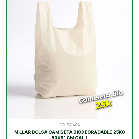
BOLSA
CAMISETA
BIODEGRADABLE
25KG
50X61
CM
CAL
1
cantidad
BOLSA ASA
MILLAR BOLSA CAMISETA BIODEGRADABLE 25KG
50X61 CM CAL 1