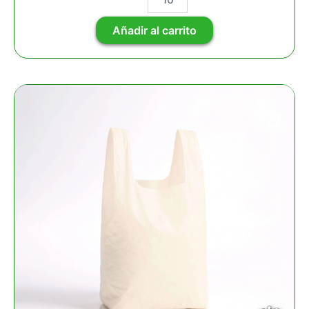
Añadir al carrito
MILLAR
BOLSA
CAMISETA
BIODEGRADABLE
10KG
40X50
CM
CAL
0.80
cantidad