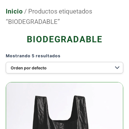
Ir
al
Inicio
/ Productos etiquetados
contenido
“BIODEGRADABLE”
BIODEGRADABLE
Mostrando 5 resultados
BOLSA
CAMISETA
BIODEGRADABLE
25KG
NEGRA
50X61
CM
CAL