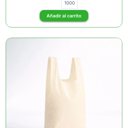
Añadir al carrito
MILLAR
BOLSA
CAMISETA
BIODEGRADABLE
5KG
36X45
CM
CAL
0.60
cantidad