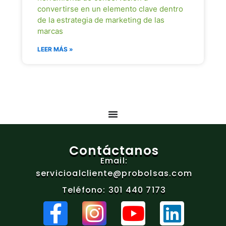
convertirse en un elemento clave dentro
de la estrategia de marketing de las
marcas
LEER MÁS »
Contáctanos
Email:
servicioalcliente@probolsas.com
Teléfono: 301 440 7173
F
I
Y
L